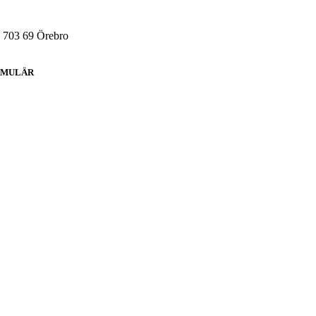
, 703 69 Örebro
RMULÄR