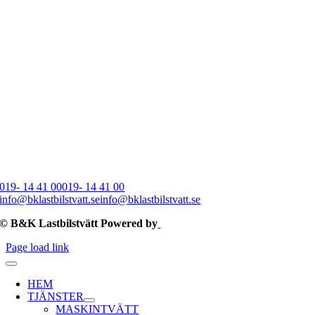
019- 14 41 00
019- 14 41 00
info@bklastbilstvatt.se
info@bklastbilstvatt.se
© B&K Lastbilstvätt Powered by
Page load link
HEM
TJÄNSTER
MASKINTVÄTT