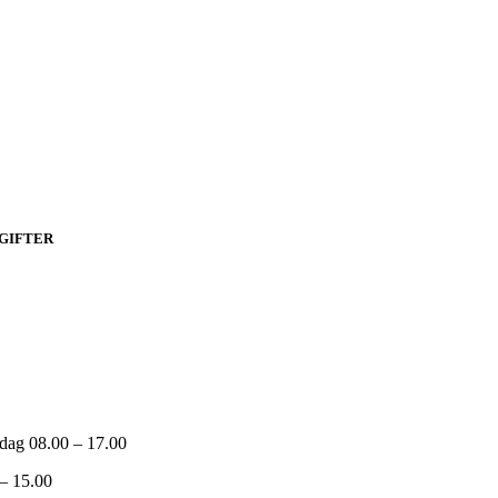
GIFTER
stvatt.se
dag 08.00 – 17.00
– 15.00